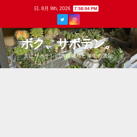
Skip
日. 8月 9th, 2026
7:58:04 PM
to
content
ボク、サボテン。
主にサボテンの水耕栽培と実生の雑記