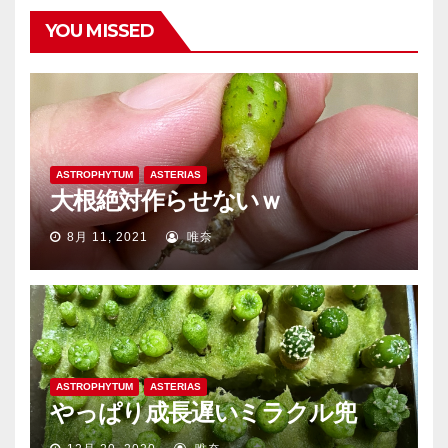
YOU MISSED
ASTROPHYTUM
ASTERIAS
大根絶対作らせないｗ
8月 11, 2021
唯奈
ASTROPHYTUM
ASTERIAS
やっぱり成長遅いミラクル兜