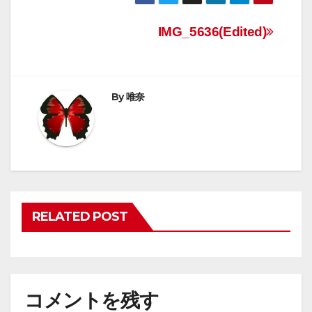
投
IMG_5636(Edited)
稿
ナ
By
唯奈
ビ
ゲ
ー
シ
RELATED POST
ョ
ン
コメントを残す