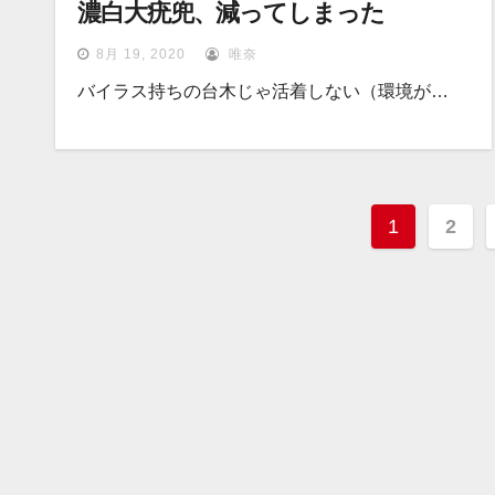
濃白大疣兜、減ってしまった
8月 19, 2020
唯奈
バイラス持ちの台木じゃ活着しない（環境が…
投
1
2
稿
ナ
ビ
ゲ
ー