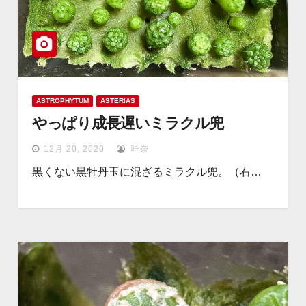
ASTROPHYTUM
ASTERIAS
やっぱり成長遅いミラクル兜
12月 20, 2020
唯奈
黒くない黒牡丹玉に混ざるミラクル兜。（右…