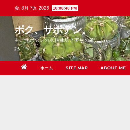
Skip
金. 8月 7th, 2026
10:08:41 PM
to
content
ボク、サボテン。
主にサボテンの水耕栽培と実生の雑
記
ホーム
SITE MAP
ABOUT ME