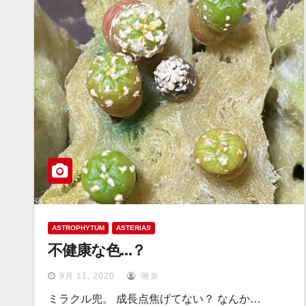
ASTROPHYTUM
ASTERIAS
不健康な色…？
9月 11, 2020
唯奈
ミラクル兜。 成長点焦げてない？ なんか…