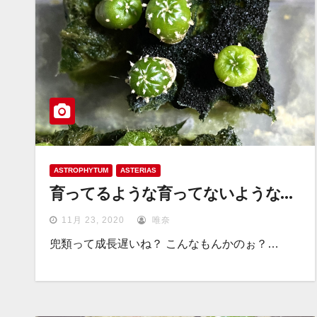
ASTROPHYTUM
ASTERIAS
育ってるような育ってないような…
11月 23, 2020
唯奈
兜類って成長遅いね？ こんなもんかのぉ？…