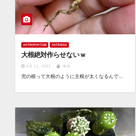
ASTROPHYTUM
ASTERIAS
大根絶対作らせないｗ
8月 11, 2021
唯奈
兜の根って大根のように主根が太くなるんで…