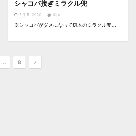
シャコバ接ぎミラクル兜
5月 5, 2020
唯奈
※シャコバがダメになって穂木のミラクル兜…
…
8