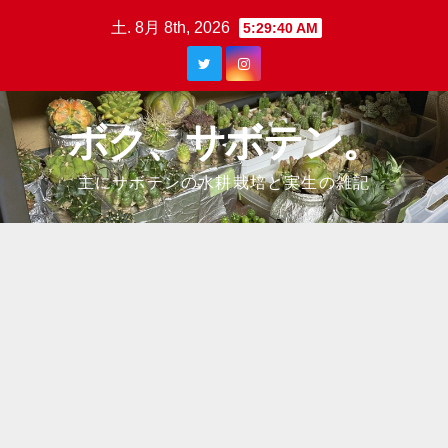
Skip
土. 8月 8th, 2026
5:29:40 AM
to
content
ボク、サボテン。
主にサボテンの水耕栽培と実生の雑記