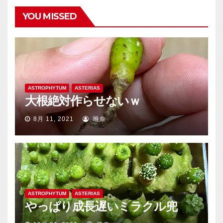
YOU MISSED
ASTROPHYTUM
ASTERIAS
大根絶対作らせないｗ
8月 11, 2021
唯奈
ASTROPHYTUM
ASTERIAS
やっぱり成長遅いミラクル兜