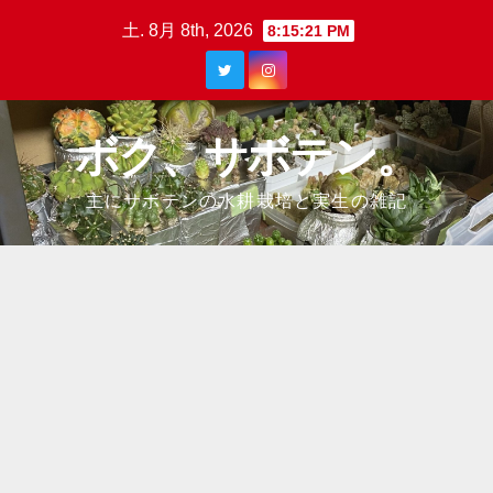
Skip
土. 8月 8th, 2026
8:15:22 PM
to
content
ボク、サボテン。
主にサボテンの水耕栽培と実生の雑記