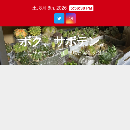
Skip
土. 8月 8th, 2026
5:56:39 PM
to
content
ボク、サボテン。
主にサボテンの水耕栽培と実生の雑記