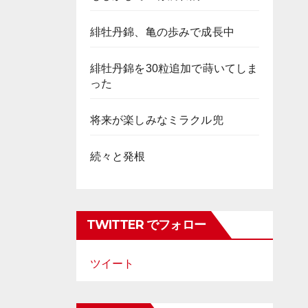
緋牡丹錦、亀の歩みで成長中
緋牡丹錦を30粒追加で蒔いてしま
った
将来が楽しみなミラクル兜
続々と発根
TWITTER でフォロー
ツイート