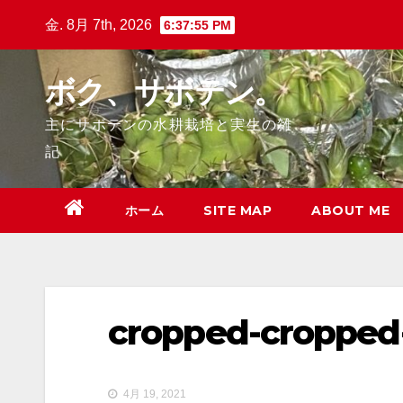
Skip
金. 8月 7th, 2026
6:37:56 PM
to
content
ボク、サボテン。
主にサボテンの水耕栽培と実生の雑
記
ホーム
SITE MAP
ABOUT ME
cropped-cropped
4月 19, 2021