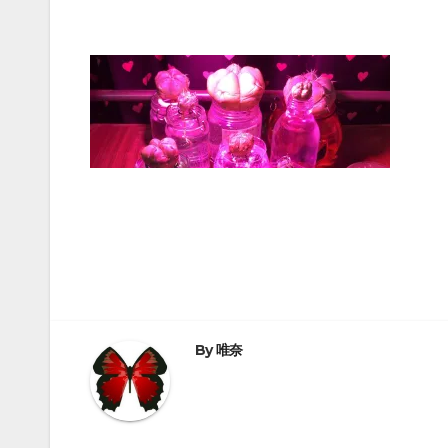
投
稿
ナ
By
唯奈
ビ
ゲ