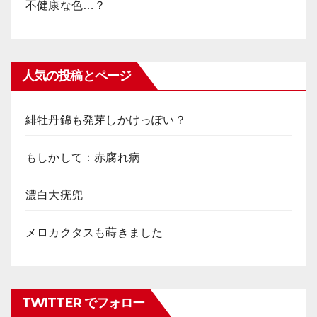
不健康な色…？
人気の投稿とページ
緋牡丹錦も発芽しかけっぽい？
もしかして：赤腐れ病
濃白大疣兜
メロカクタスも蒔きました
TWITTER でフォロー