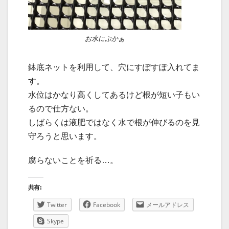
お水にぷかぁ
鉢底ネットを利用して、穴にすぽすぽ入れてま
す。
水位はかなり高くしてあるけど根が短い子もい
るので仕方ない。
しばらくは液肥ではなく水で根が伸びるのを見
守ろうと思います。
腐らないことを祈る…。
共有:
Twitter
Facebook
メールアドレス
Skype