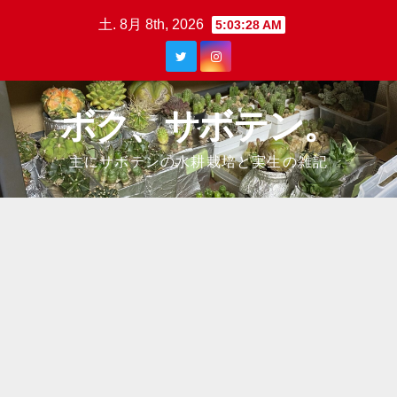
Skip
土. 8月 8th, 2026
5:03:29 AM
to
content
ボク、サボテン。
主にサボテンの水耕栽培と実生の雑記