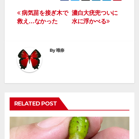
投
病気苗を接ぎ木で
濃白大疣兜ついに
救え…なかった
水に浮かべる
稿
ナ
ビ
By
唯奈
ゲ
ー
シ
ョ
RELATED POST
ン