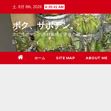
Skip
土. 8月 8th, 2026
6:35:42 AM
to
content
ボク、サボテン。
主にサボテンの水耕栽培と実生の雑
記
ホーム
SITE MAP
ABOUT ME