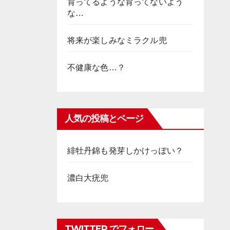
育ってるような育ってないよう
な…
将来が楽しみなミラクル兜
不健康な色…？
人気の投稿とページ
緋牡丹錦も発芽しかけっぽい？
濃白大疣兜
TWITTER でフォロー