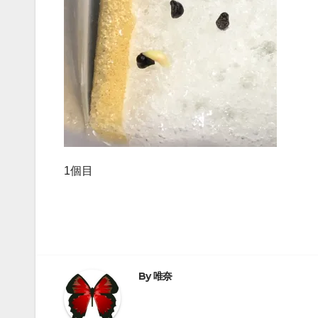
1個目
By
唯奈