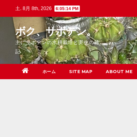
Skip
土. 8月 8th, 2026
6:05:15 PM
to
content
ボク、サボテン。
主にサボテンの水耕栽培と実生の雑
記
ホーム
SITE MAP
ABOUT ME