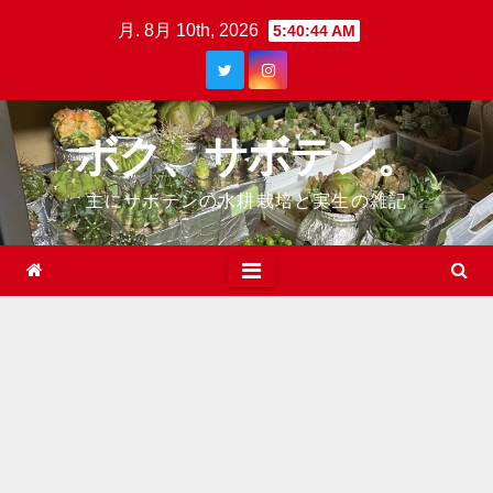
Skip
月. 8月 10th, 2026
5:40:44 AM
to
content
ボク、サボテン。
主にサボテンの水耕栽培と実生の雑記