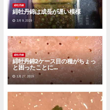
緋牡丹錦
緋牡丹錦は成長が遅い模様
3月 9, 2019
緋牡丹錦
緋牡丹錦2ケース目の種がちょっ
と困ったことに…
1月 27, 2019