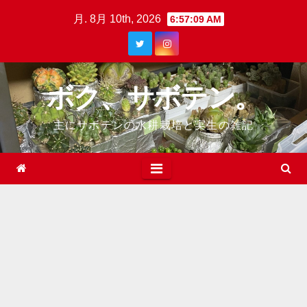
Skip
月. 8月 10th, 2026
6:57:10 AM
to
content
ボク、サボテン。
主にサボテンの水耕栽培と実生の雑記