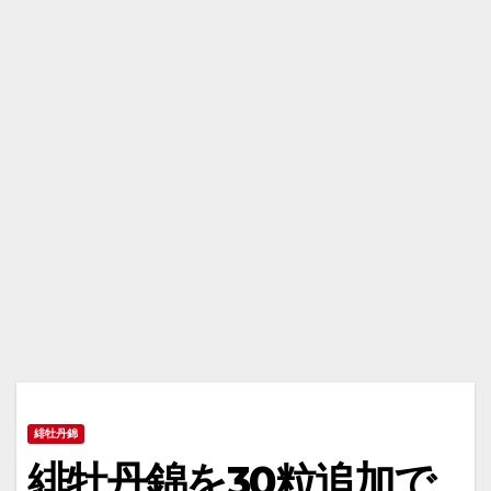
緋牡丹錦
緋牡丹錦を30粒追加で