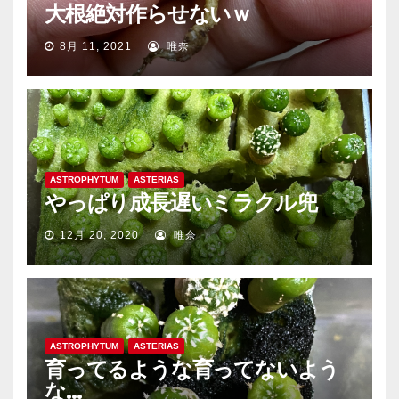
大根絶対作らせないｗ
8月 11, 2021
唯奈
ASTROPHYTUM
ASTERIAS
やっぱり成長遅いミラクル兜
12月 20, 2020
唯奈
ASTROPHYTUM
ASTERIAS
育ってるような育ってないよう
な…