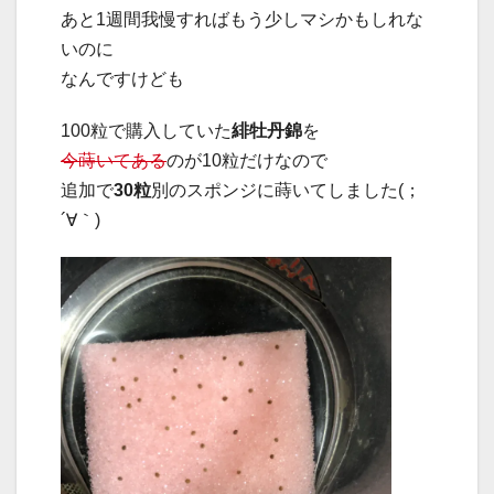
あと1週間我慢すればもう少しマシかもしれな
いのに
なんですけども
100粒で購入していた
緋牡丹錦
を
今蒔いてある
のが10粒だけなので
追加で
30粒
別のスポンジに蒔いてしました(；
´∀｀)