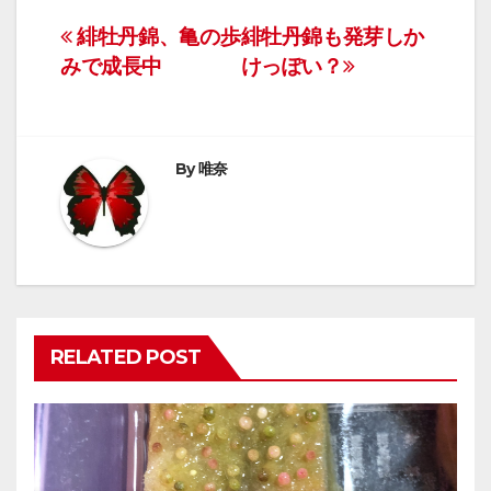
投
緋牡丹錦、亀の歩
緋牡丹錦も発芽しか
みで成長中
けっぽい？
稿
ナ
ビ
By
唯奈
ゲ
ー
シ
ョ
RELATED POST
ン