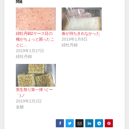
関連
緋牡丹錦2ケース目の
春が待ちきれなかった
種がちょっと困ったこ
2019年1月8日
とに…
緋牡丹錦
2019年1月27日
緋牡丹錦
実生祭り第一弾ヽ(´ー
｀)ノ
2019年2月2日
金鯱