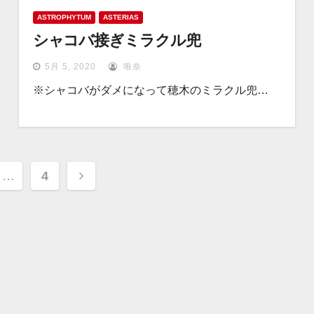
ASTROPHYTUM
ASTERIAS
シャコバ接ぎミラクル兜
5月 5, 2020
唯奈
※シャコバがダメになって穂木のミラクル兜…
…
4