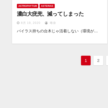
ASTROPHYTUM
ASTERIAS
濃白大疣兜、減ってしまった
8月 19, 2020
唯奈
バイラス持ちの台木じゃ活着しない（環境が…
投
1
2
稿
ナ
ビ
ゲ