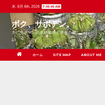
Skip
木. 8月 6th, 2026
7:45:42 AM
to
content
ボク、サボテン。
主にサボテンの水耕栽培と実生の雑
記
ホーム
SITE MAP
ABOUT ME