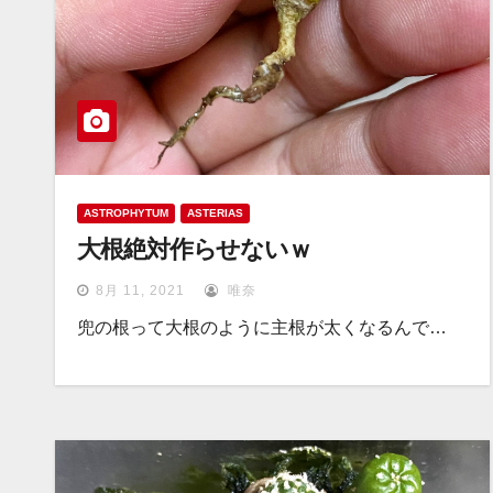
ASTROPHYTUM
ASTERIAS
大根絶対作らせないｗ
8月 11, 2021
唯奈
兜の根って大根のように主根が太くなるんで…