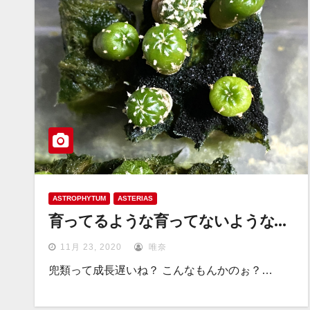
ASTROPHYTUM
ASTERIAS
育ってるような育ってないような…
11月 23, 2020
唯奈
兜類って成長遅いね？ こんなもんかのぉ？…