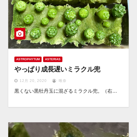
ASTROPHYTUM
ASTERIAS
やっぱり成長遅いミラクル兜
12月 20, 2020
唯奈
黒くない黒牡丹玉に混ざるミラクル兜。（右…