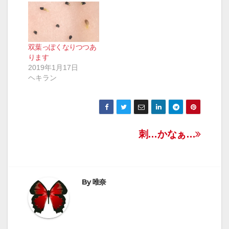
双葉っぽくなりつつあ
ります
2019年1月17日
ヘキラン
投
刺…かなぁ…
稿
ナ
By
唯奈
ビ
ゲ