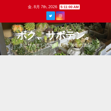
Skip
金. 8月 7th, 2026
5:11:02 AM
to
content
ボク、サボテン。
主にサボテンの水耕栽培と実生の雑記