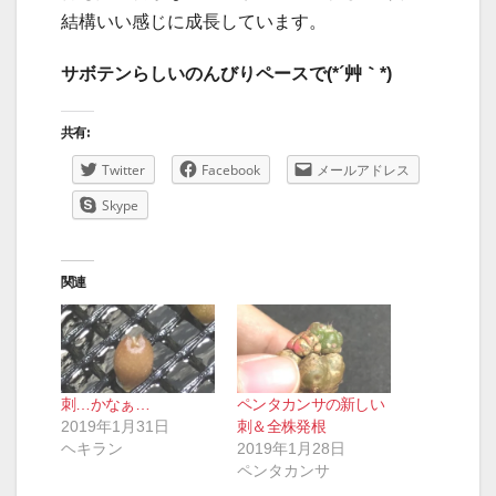
結構いい感じに成長しています。
サボテンらしいのんびりペースで(*´艸｀*)
共有:
Twitter
Facebook
メールアドレス
Skype
関連
刺…かなぁ…
ペンタカンサの新しい
2019年1月31日
刺＆全株発根
ヘキラン
2019年1月28日
ペンタカンサ