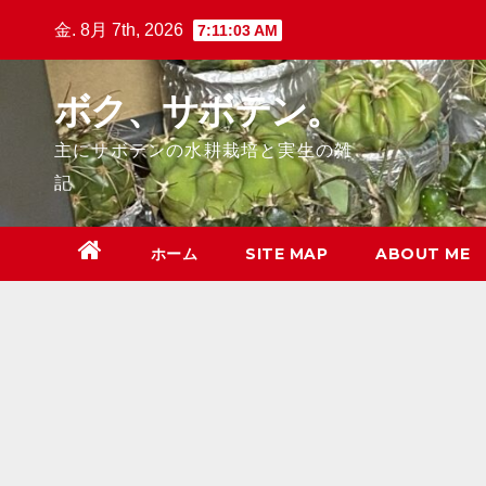
Skip
金. 8月 7th, 2026
7:11:04 AM
to
content
ボク、サボテン。
主にサボテンの水耕栽培と実生の雑
記
ホーム
SITE MAP
ABOUT ME