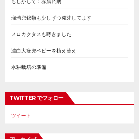
もしかして：赤腐れ病
瑠璃兜錦類も少しずつ発芽してます
メロカクタスも蒔きました
濃白大疣兜ベビーを植え替え
水耕栽培の準備
TWITTER でフォロー
ツイート