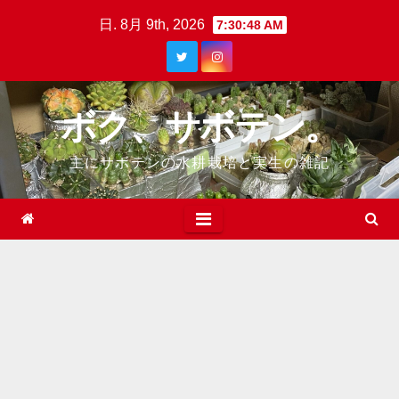
Skip
日. 8月 9th, 2026
7:30:48 AM
to
content
ボク、サボテン。
主にサボテンの水耕栽培と実生の雑記