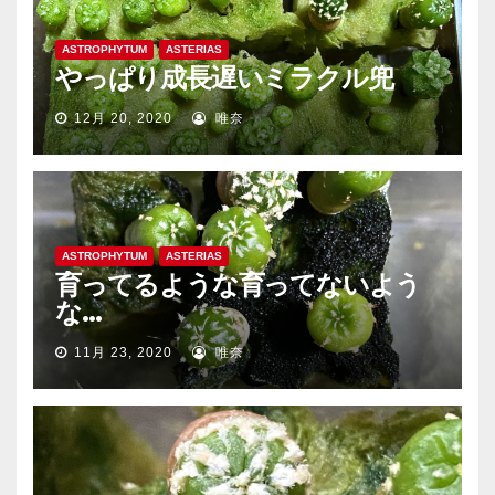
ASTROPHYTUM
ASTERIAS
やっぱり成長遅いミラクル兜
12月 20, 2020
唯奈
ASTROPHYTUM
ASTERIAS
育ってるような育ってないよう
な…
11月 23, 2020
唯奈