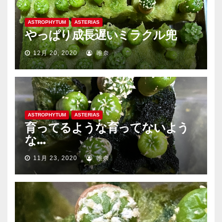
ASTROPHYTUM
ASTERIAS
やっぱり成長遅いミラクル兜
12月 20, 2020
唯奈
ASTROPHYTUM
ASTERIAS
育ってるような育ってないよう
な…
11月 23, 2020
唯奈