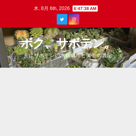
Skip
木. 8月 6th, 2026
6:47:39 AM
to
content
ボク、サボテン。
主にサボテンの水耕栽培と実生の雑記