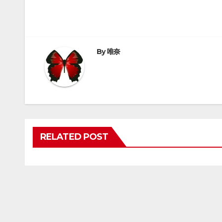
By
唯奈
RELATED POST