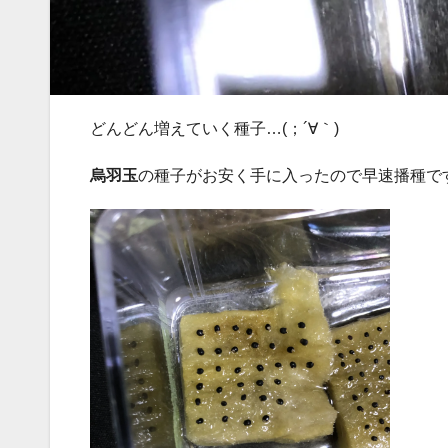
どんどん増えていく種子…(；´∀｀)
烏羽玉
の種子がお安く手に入ったので早速播種で