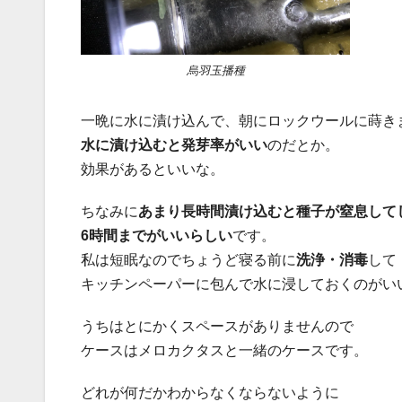
烏羽玉播種
一晩に水に漬け込んで、朝にロックウールに蒔き
水に漬け込むと発芽率がいい
のだとか。
効果があるといいな。
ちなみに
あまり長時間漬け込むと種子が窒息して
6時間までがいいらしい
です。
私は短眠なのでちょうど寝る前に
洗浄・消毒
して
キッチンペーパーに包んで水に浸しておくのがい
うちはとにかくスペースがありませんので
ケースはメロカクタスと一緒のケースです。
どれが何だかわからなくならないように