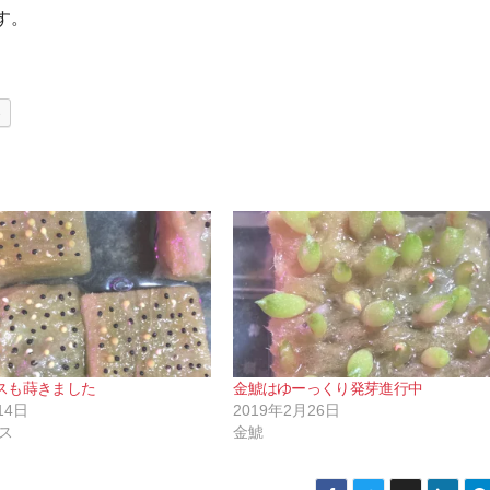
す。
e
スも蒔きました
金鯱はゆーっくり発芽進行中
14日
2019年2月26日
ス
金鯱