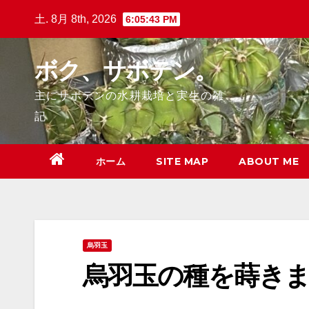
Skip
土. 8月 8th, 2026
6:05:45 PM
to
content
ボク、サボテン。
主にサボテンの水耕栽培と実生の雑
記
ホーム
SITE MAP
ABOUT ME
烏羽玉
烏羽玉の種を蒔き